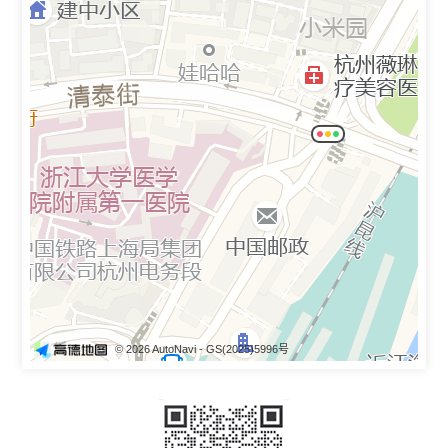
© 2026 AutoNavi
- GS(2025)5996号